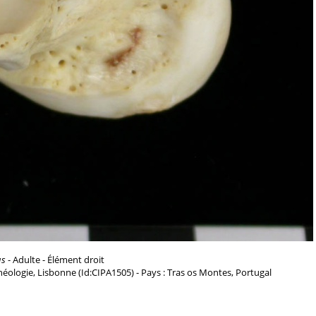
us
- Adulte - Élément droit
chéologie, Lisbonne (Id:CIPA1505) - Pays : Tras os Montes, Portugal