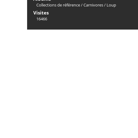
Collections de référence
/
Carnivores
/
Loup
Visites
16466