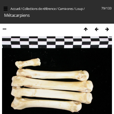
79/133
Accueil
/
Collections de référence
/
Carnivores
/
Loup
/
Métacarpiens