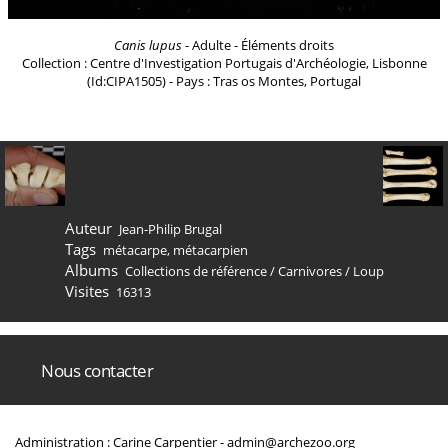
Canis lupus
- Adulte - Éléments droits
Collection : Centre d'Investigation Portugais d'Archéologie, Lisbonne
(Id:CIPA1505) - Pays : Tras os Montes, Portugal
Auteur
Jean-Philip Brugal
Tags
métacarpe
,
métacarpien
Albums
Collections de référence
/
Carnivores
/
Loup
Visites
16313
Nous contacter
Administration : Carine Carpentier -
admin@archezoo.org