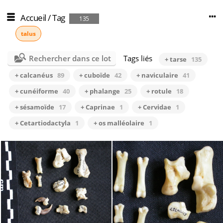
Accueil
/
Tag
135
talus
Rechercher dans ce lot
Tags liés
+ tarse
135
+ calcanéus
89
+ cuboïde
42
+ naviculaire
41
+ cunéiforme
40
+ phalange
25
+ rotule
18
+ sésamoïde
17
+ Caprinae
1
+ Cervidae
1
+ Cetartiodactyla
1
+ os malléolaire
1