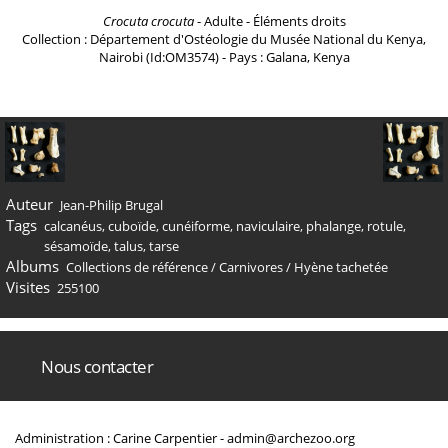
Crocuta crocuta
- Adulte - Éléments droits
Collection : Département d'Ostéologie du Musée National du Kenya,
Nairobi (Id:OM3574) - Pays : Galana, Kenya
Auteur
Jean-Philip Brugal
Tags
calcanéus
,
cuboïde
,
cunéiforme
,
naviculaire
,
phalange
,
rotule
,
sésamoïde
,
talus
,
tarse
Albums
Collections de référence
/
Carnivores
/
Hyène tachetée
Visites
255100
Nous contacter
Administration : Carine Carpentier -
admin@archezoo.org