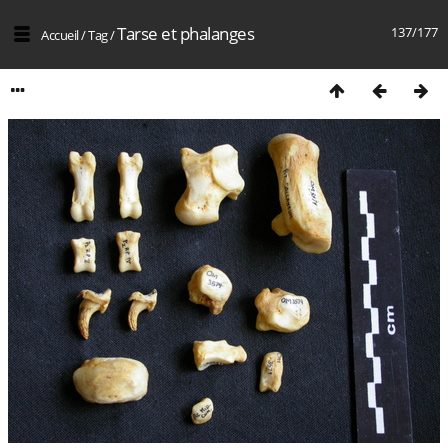
Tarse et phalanges
137/177
Accueil
/
Tag
/