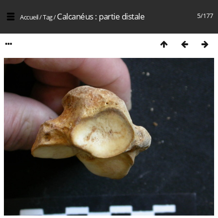
Calcanéus : partie distale
5/177
Accueil
/
Tag
/