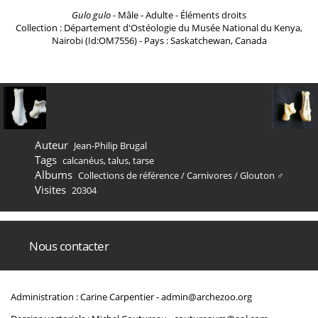
Gulo gulo
- Mâle - Adulte - Éléments droits
Collection : Département d'Ostéologie du Musée National du Kenya,
Nairobi (Id:OM7556) - Pays : Saskatchewan, Canada
Auteur
Jean-Philip Brugal
Tags
calcanéus
,
talus
,
tarse
Albums
Collections de référence
/
Carnivores
/
Glouton ♂
Visites
20304
Nous contacter
Administration : Carine Carpentier -
admin@archezoo.org