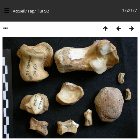
Tarse
172/177
Accueil
/
Tag
/