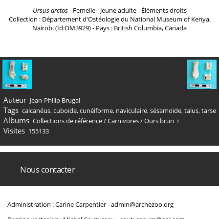
Ursus arctos
- Femelle - Jeune adulte - Éléments droits
Collection : Département d'Ostéologie du National Museum of Kenya,
Nairobi (Id:OM3929) - Pays : British Columbia, Canada
Auteur
Jean-Philip Brugal
Tags
calcanéus
,
cuboïde
,
cunéiforme
,
naviculaire
,
sésamoïde
,
talus
,
tarse
Albums
Collections de référence
/
Carnivores
/
Ours brun ♀
Visites
155133
Nous contacter
Administration : Carine Carpentier -
admin@archezoo.org