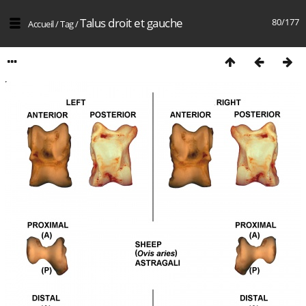
Talus droit et gauche
80/177
Accueil
/
Tag
/