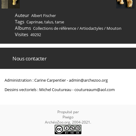
Auteur
Albert Fischer
Tags
Caprinae
,
talus
,
tarse
Albums
Collections de référence
/
Artiodactyles
/
Mouton
Visites
49292
Nous contacter
Administration : Carine Carpentier -
admin@archezoo.org
Dessins vectoriels : Michel Coutureau -
coutureaum@aol.com
Propulsé par
Piwigo
ArchéoZoo.org, 2004-2021.