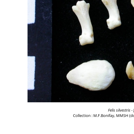
Felis silvestris
- 
Collection : M.F.Bonifay, MMSH (do