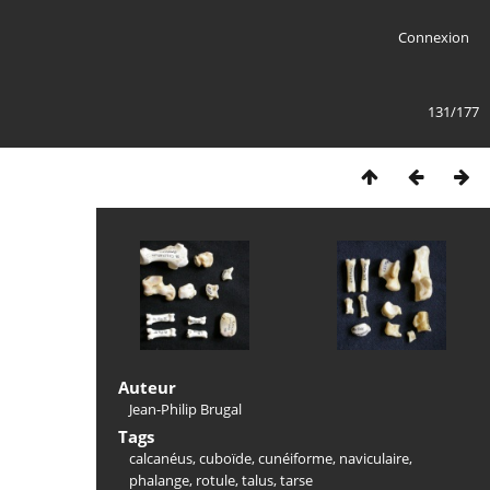
Connexion
131/177
Auteur
Jean-Philip Brugal
Tags
calcanéus
,
cuboïde
,
cunéiforme
,
naviculaire
,
phalange
,
rotule
,
talus
,
tarse