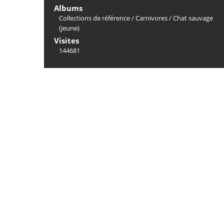
Albums
Collections de référence
/
Carnivores
/
Chat sauvage
(jeune)
Visites
144681