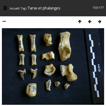
Tarse et phalanges
155/177
Accueil
/
Tag
/