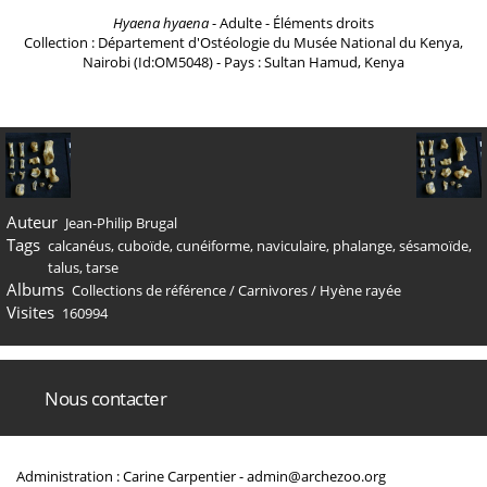
Hyaena hyaena
- Adulte - Éléments droits
Collection : Département d'Ostéologie du Musée National du Kenya,
Nairobi (Id:OM5048) - Pays : Sultan Hamud, Kenya
Auteur
Jean-Philip Brugal
Tags
calcanéus
,
cuboïde
,
cunéiforme
,
naviculaire
,
phalange
,
sésamoïde
,
talus
,
tarse
Albums
Collections de référence
/
Carnivores
/
Hyène rayée
Visites
160994
Nous contacter
Administration : Carine Carpentier -
admin@archezoo.org