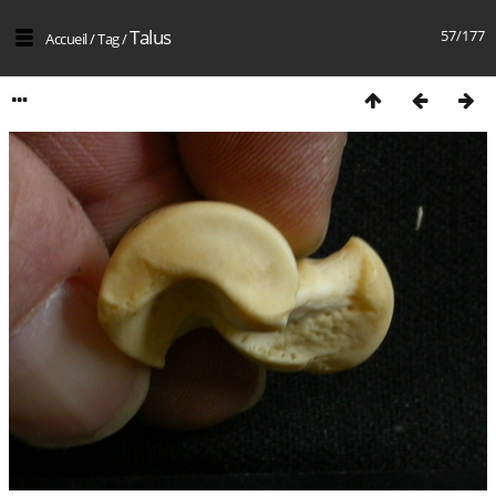
Talus
57/177
Accueil
/
Tag
/