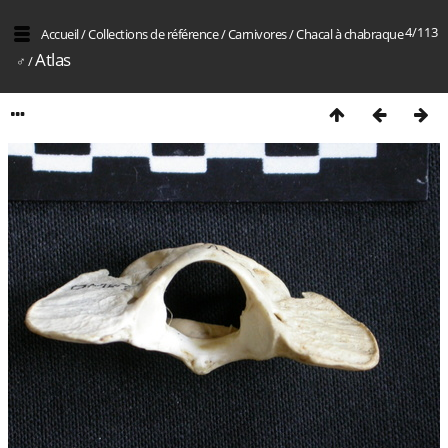
4/113
Accueil
/
Collections de référence
/
Carnivores
/
Chacal à chabraque
Atlas
♂
/