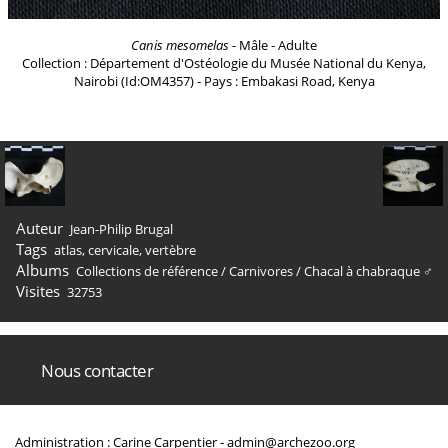
Canis mesomelas
- Mâle - Adulte
Collection : Département d'Ostéologie du Musée National du Kenya,
Nairobi (Id:OM4357) - Pays : Embakasi Road, Kenya
Auteur
Jean-Philip Brugal
Tags
atlas
,
cervicale
,
vertèbre
Albums
Collections de référence
/
Carnivores
/
Chacal à chabraque ♂
Visites
32753
Nous contacter
Administration : Carine Carpentier -
admin@archezoo.org