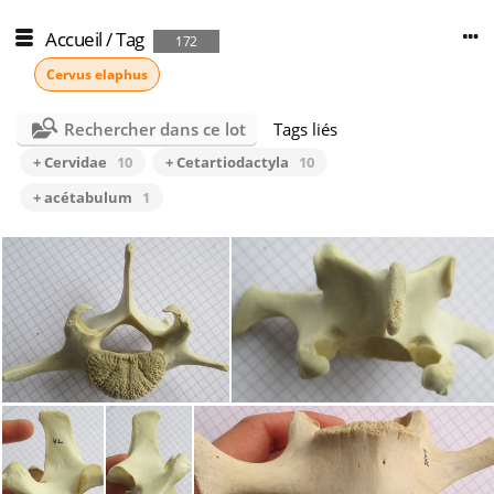
Accueil
/
Tag
172
Cervus elaphus
Rechercher dans ce lot
Tags liés
+ Cervidae
10
+ Cetartiodactyla
10
+ acétabulum
1