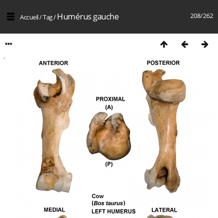
Humérus gauche
208/262
Accueil
/
Tag
/