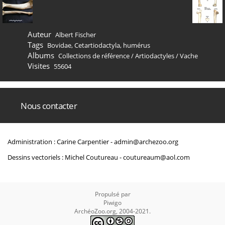
Auteur
Albert Fischer
Tags
Bovidae
,
Cetartiodactyla
,
humérus
Albums
Collections de référence
/
Artiodactyles
/
Vache
Visites
55604
Nous contacter
Administration : Carine Carpentier -
admin@archezoo.org
Dessins vectoriels : Michel Coutureau -
coutureaum@aol.com
Propulsé par
Piwigo
ArchéoZoo.org, 2004-2021.