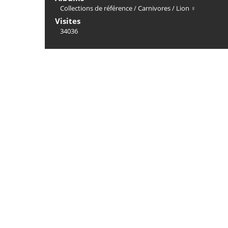
Collections de référence
/
Carnivores
/
Lion ♀
Visites
34036