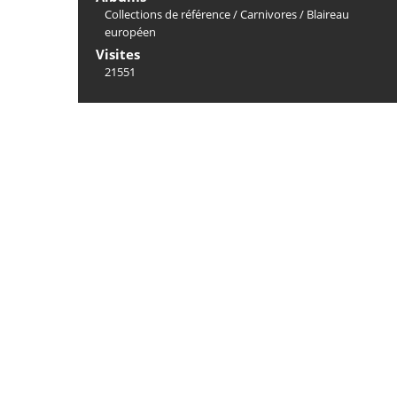
Collections de référence
/
Carnivores
/
Blaireau
européen
Visites
21551