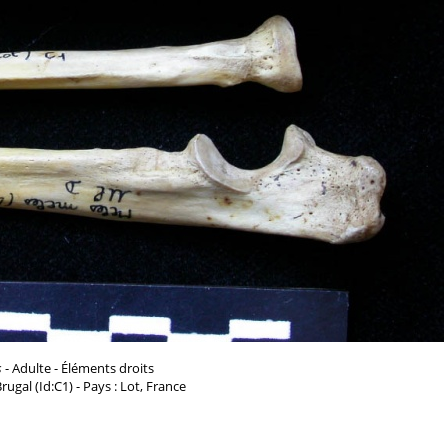
s
- Adulte - Éléments droits
 Brugal (Id:C1) - Pays : Lot, France