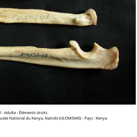
l
- Adulte - Éléments droits
usée National du Kenya, Nairobi (Id:OM5045) - Pays : Kenya