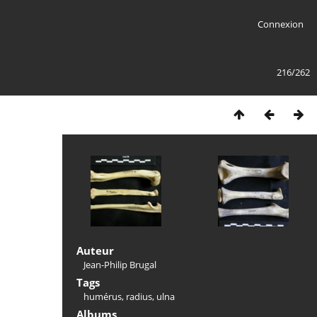
Connexion
216/262
Auteur
Jean-Philip Brugal
Tags
humérus
,
radius
,
ulna
Albums