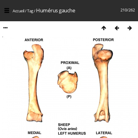
Humérus gauche
210/262
Accueil
/
Tag
/