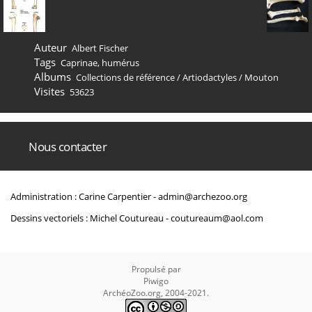
Auteur
Albert Fischer
Tags
Caprinae
,
humérus
Albums
Collections de référence
/
Artiodactyles
/
Mouton
Visites
53623
Nous contacter
Administration : Carine Carpentier -
admin@archezoo.org
Dessins vectoriels : Michel Coutureau -
coutureaum@aol.com
Propulsé par
Piwigo
ArchéoZoo.org, 2004-2021.