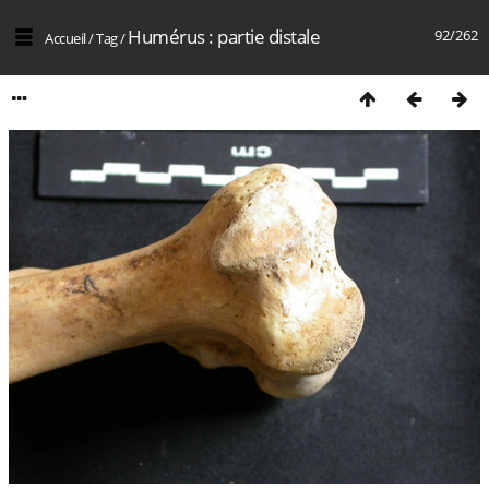
Humérus : partie distale
92/262
Accueil
/
Tag
/