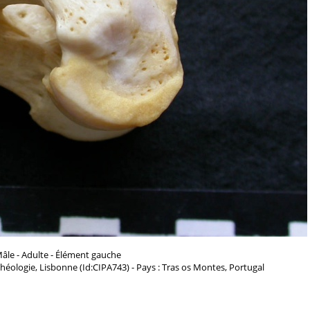
âle - Adulte - Élément gauche
chéologie, Lisbonne (Id:CIPA743) - Pays : Tras os Montes, Portugal