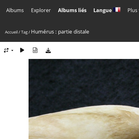
Albums
Explorer
Albums liés
Langue
Plus
Humérus : partie distale
Accueil
/
Tag
/