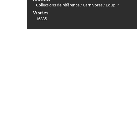
Collections de référence
/
Carnivores
/
Loup ♂
Visites
16835