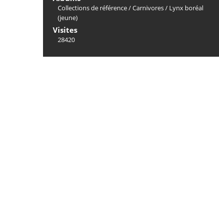
Collections de référence
/
Carnivores
/
Lynx boréal
(jeune)
Visites
28420