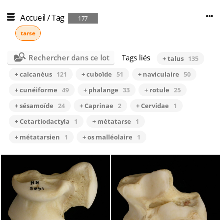
Accueil
/
Tag
177
tarse
Rechercher dans ce lot
Tags liés
+ talus
135
+ calcanéus
121
+ cuboïde
51
+ naviculaire
50
+ cunéiforme
49
+ phalange
33
+ rotule
25
+ sésamoïde
24
+ Caprinae
2
+ Cervidae
1
+ Cetartiodactyla
1
+ métatarse
1
+ métatarsien
1
+ os malléolaire
1