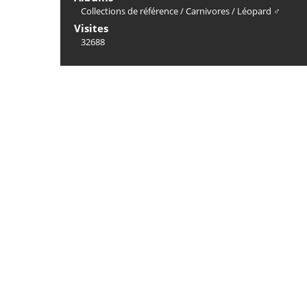
Collections de référence
/
Carnivores
/
Léopard ♂
Visites
32688