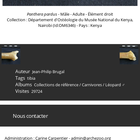
Panthera pardus
- Mâle - Adulte - Élément droit
Collection : Département d'Ostéologie du Musée National du Kenya,
Nairobi (Id:OM6346) - Pays : Kenya
Auteur
Jean-Philip Brugal
Tags
tibia
Albums
Collections de référence
/
Carnivores
/
Léopard ♂
Visites
29724
Nous contacter
Administration : Carine Carpentier -
admin@archezoo.org