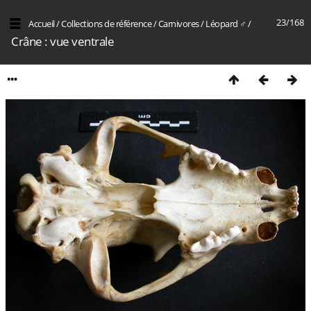
23/168
Accueil
/
Collections de référence
/
Carnivores
/
Léopard ♂
/
Crâne : vue ventrale