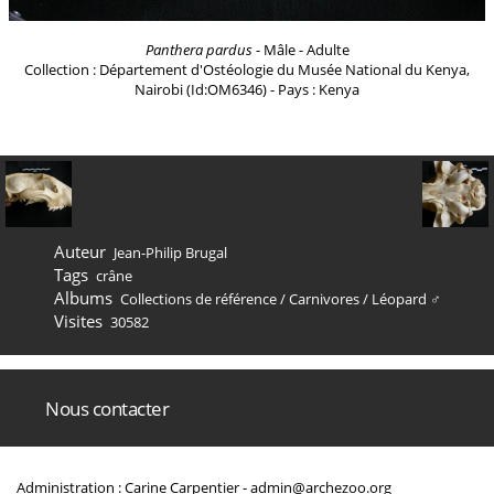
Panthera pardus
- Mâle - Adulte
Collection : Département d'Ostéologie du Musée National du Kenya,
Nairobi (Id:OM6346) - Pays : Kenya
Auteur
Jean-Philip Brugal
Tags
crâne
Albums
Collections de référence
/
Carnivores
/
Léopard ♂
Visites
30582
Nous contacter
Administration : Carine Carpentier -
admin@archezoo.org