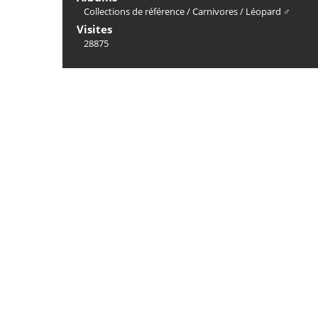
Collections de référence
/
Carnivores
/
Léopard ♂
Visites
28875