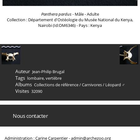
Panthera pardus
- Mâle - Adulte
Collection : Département d'Ostéologie du Musée National du Kenya,
Nairobi (Id:OM6346) - Pays : Kenya
Auteur
Jean-Philip Brugal
Tags
lombaire
,
vertèbre
Albums
Collections de référence
/
Carnivores
/
Léopard ♂
Visites
32090
Nous contacter
Administration : Carine Carpentier -
admin@archezoo.org