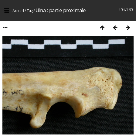
Ulna : partie proximale
131/163
Accueil
/
Tag
/