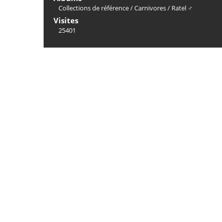
Collections de référence
/
Carnivores
/
Ratel ♂
Visites
25401