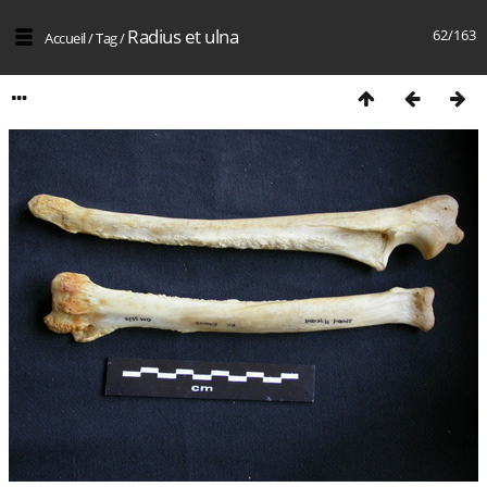
Radius et ulna
62/163
Accueil
/
Tag
/