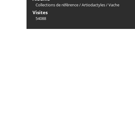
Collections de référence
/
Artiodactyles
/
Vache
Visites
54088