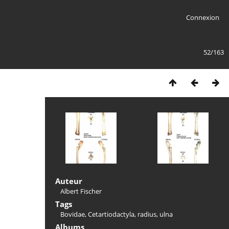
Connexion
52/163
Auteur
Albert Fischer
Tags
Bovidae
,
Cetartiodactyla
,
radius
,
ulna
Albums