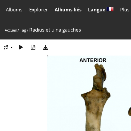
Albums
Explorer
Albums liés
Langue
Plus
Radius et ulna gauches
Accueil
/
Tag
/