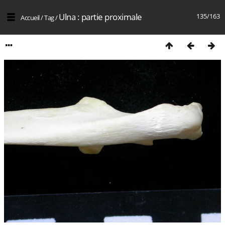
Ulna : partie proximale
135/163
Accueil
/
Tag
/