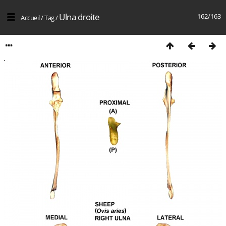
Ulna droite
162/163
Accueil
/
Tag
/