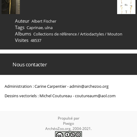
Auteur
Albert Fischer
Tags
Caprinae
,
ulna
Albums
Collections de référence
/
Artiodactyles
/
Mouton
Visites
48537
Nous contacter
Administration : Carine Carpentier -
admin@archezoo.org
Dessins vectoriels : Michel Coutureau -
coutureaum@aol.com
Propulsé par
Piwigo
ArchéoZoo.org, 2004-2021.