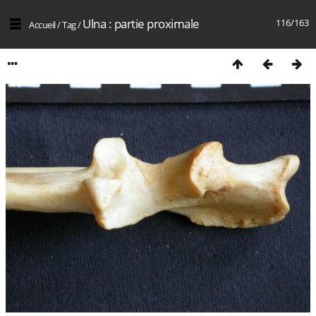
Ulna : partie proximale
116/163
Accueil
/
Tag
/