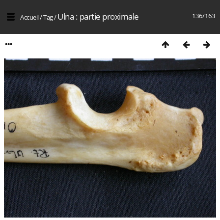
Ulna : partie proximale
136/163
Accueil
/
Tag
/