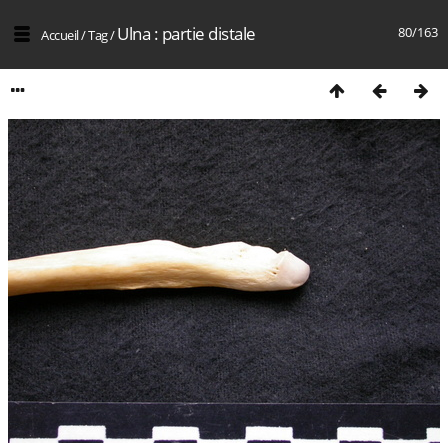
Ulna : partie distale
80/163
Accueil
/
Tag
/