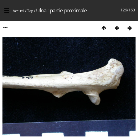
Ulna : partie proximale
126/163
Accueil
/
Tag
/