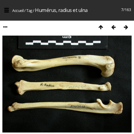
Humérus, radius et ulna
7/163
Accueil
/
Tag
/