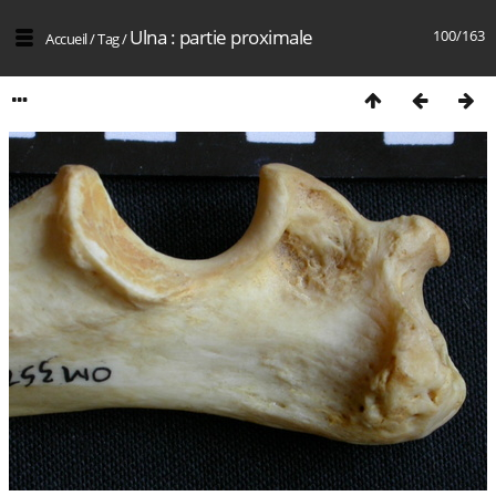
Ulna : partie proximale
100/163
Accueil
/
Tag
/