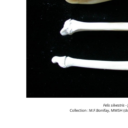
Felis silvestris
- 
Collection : M.F.Bonifay, MMSH (do