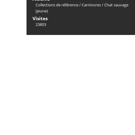
Collections de référence
/
Carnivores
/
Chat sauvage
(jeune)
Visites
23803