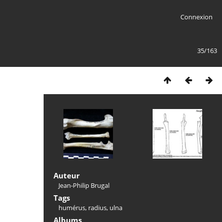
Connexion
35/163
Auteur
Jean-Philip Brugal
Tags
humérus
,
radius
,
ulna
Albums