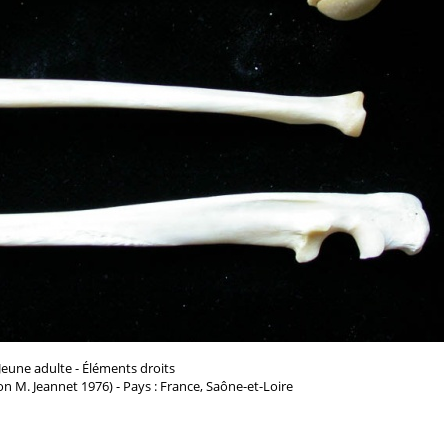
Jeune adulte - Éléments droits
n M. Jeannet 1976) - Pays : France, Saône-et-Loire