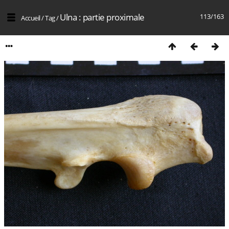
Ulna : partie proximale
113/163
Accueil
/
Tag
/