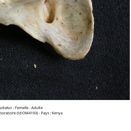
jubatus
- Femelle - Adulte
aboratoire (Id:OM4193) - Pays : Kenya