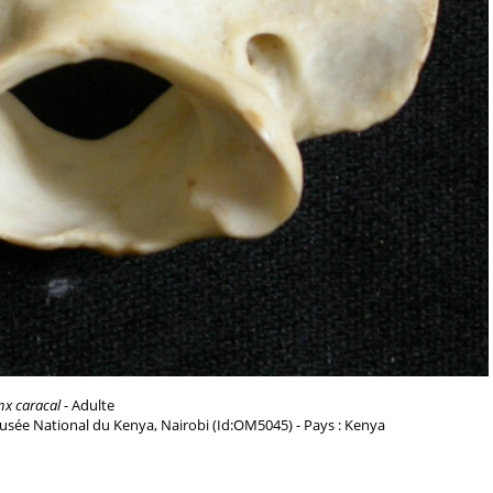
nx caracal
- Adulte
usée National du Kenya, Nairobi (Id:OM5045) - Pays : Kenya