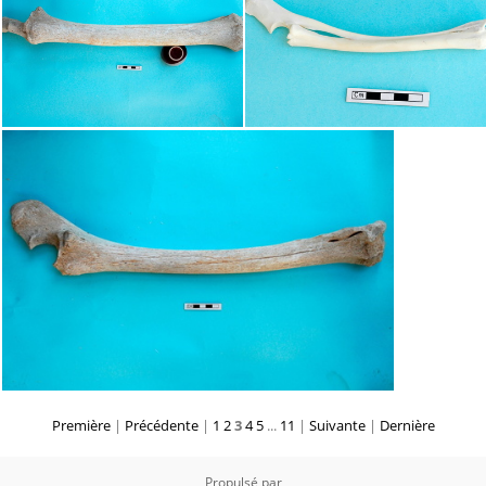
Première
|
Précédente
|
1
2
3
4
5
...
11
|
Suivante
|
Dernière
Propulsé par