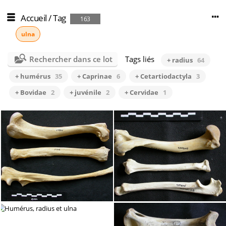
Accueil
/
Tag
163
ulna
Rechercher dans ce lot
Tags liés
+ radius
64
+ humérus
35
+ Caprinae
6
+ Cetartiodactyla
3
+ Bovidae
2
+ juvénile
2
+ Cervidae
1