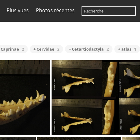
Plus vues
Photos récentes
 Caprinae
2
+ Cervidae
2
+ Cetartiodactyla
2
+ atlas
1