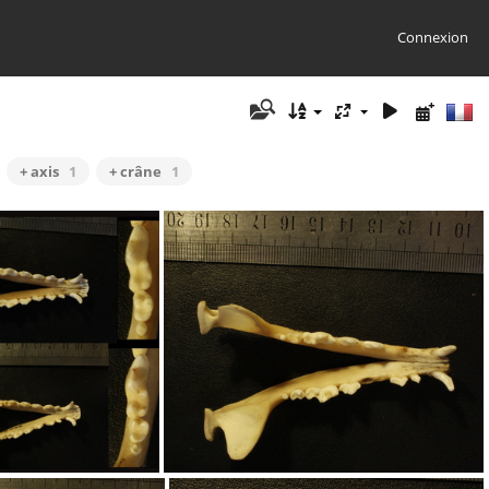
Connexion
+ axis
1
+ crâne
1