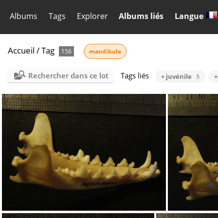
Albums
Tags
Explorer
Albums liés
Langue
Accueil
/
Tag
156
mandibule
Rechercher dans ce lot
Tags liés
+ juvénile
5
+