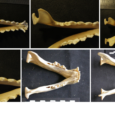
: vue latérale droite
Mandibules : vue supér
vue supérieure
Mandibules : vue supérieure
Mandib