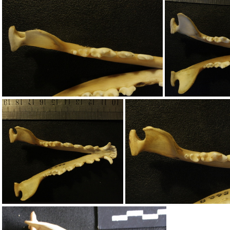
Mandibules : vue latérale droite
Mandibules 
Mandibules : vue supérieure
Mandibules : 