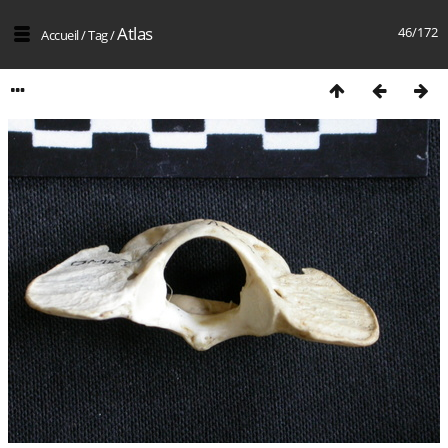
Atlas
46/172
Accueil
/
Tag
/