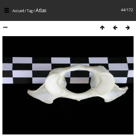
Atlas
44/172
Accueil
/
Tag
/