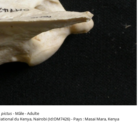
 pictus
- Mâle - Adulte
ational du Kenya, Nairobi (Id:OM7426) - Pays : Masai Mara, Kenya