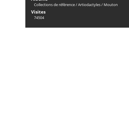
Collections de référence
/
Artiodactyles
/
Mouton
Visites
74504