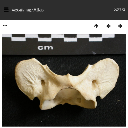
Atlas
52/172
Accueil
/
Tag
/